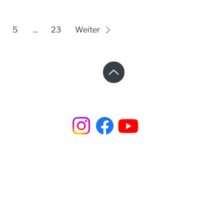
5
...
23
Weiter
Steinhaus e.V. | Steinstraße 37 | 02625 Bautzen
☎︎ +49 3591 531 99 66
✉︎
steinhaus@steinhaus-bautzen.de
Impressum
|
Datenschutz
| Newsletter