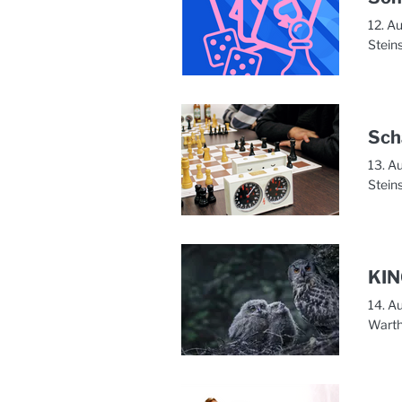
12. A
Stein
Sch
13. A
Stein
KIN
14. A
Warth