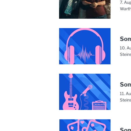
7. Au
Warth
Som
10. A
Stein
Som
11. A
Stein
Som