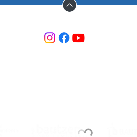
Steinhaus e.V. | Steinstraße 37 | 02625 Bautzen
☎︎ +49 3591 531 99 66
✉︎
steinhaus@steinhaus-bautzen.de
Impressum
|
Datenschutz
| Newsletter
 Bautzen wird gefördert durch das Bundesministerium für Bildung, Fami
Stadt und den Landkreis Bautzen sowie den Kulturraum Oberlausitz-Nie