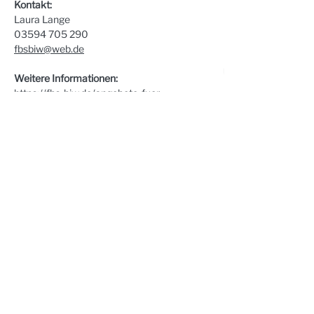
Kontakt:
Laura Lange
03594 705 290
fbsbiw@web.de
Weitere Informationen:
https://fbs-biw.de/angebote-fuer-
familien/eltern-kind-gruppen/
Steinhaus e.V. | Steinstraße 37 | 02625