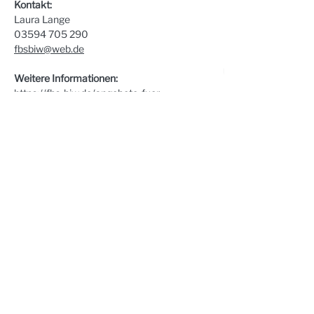
Kontakt:
Laura Lange
03594 705 290
fbsbiw@web.de
Weitere Informationen:
https://fbs-biw.de/angebote-fuer-
familien/eltern-kind-gruppen/
Steinhaus e.V. | Steinstraße 37 | 02625