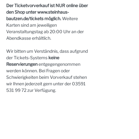
Der Ticketvorverkauf ist NUR online über 
den Shop unter 
www.steinhaus-
bautzen.de/tickets
 möglich.
 Weitere 
Karten sind am jeweiligen 
Veranstaltungstag ab 20:00 Uhr an der 
Abendkasse erhältlich.
Wir bitten um Verständnis, dass aufgrund 
der Tickets-Systems 
keine 
Reservierungen
 entgegengenommen 
werden können. Bei Fragen oder 
Schwierigkeiten beim Vorverkauf stehen 
wir Ihnen jederzeit gern unter der 03591 
531 99 72 zur Verfügung.
VERHALTEN BEI SCHLECHTWETTER
Bei kühlen Nächten empfiehlt es sich, eine 
Decke oder warme Jacke mitzubringen. 
Das Kino ist überdacht, der 
Schlechtwetterfall könnte das Stattfinden 
der Vorstellung trotzdem beeinflussen. Die 