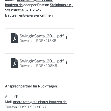
bautzen.de
 oder per Post an 
Steinhaus e.V., 
Steinstraße 37, 02625 
Bautzen
 entgegengenommen.
SwinginSanta_2026_Anmeldung_DE
.pdf
Download PDF • 218KB
SwinginSanta_2026_Rejestracja_PL
.pdf
Download PDF • 208KB
Ansprechpartner für Rückfragen:
Andre Toth
Mail
:
andre.toth@steinhaus-bautzen.de
Telefon: 03591 531 80 77