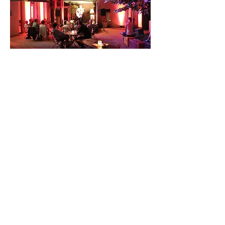
Die Sommerkneipe lädt dazu ein, den 
Sommer gemeinsam zu verbringen, neue 
Menschen kennenzulernen, Musik zu 
entdecken und das Steinhaus als offenen 
Treffpunkt zu erleben. Ob zum Konzert, 
zum Auflegen, zum Grillen oder einfach auf 
ein Getränk – vorbeikommen lohnt sich.
Im Rahmen unserer 
Sommerkneipenabende schaffen wir 
zahlreiche kulturelle Angebote, welche wir 
so kostengünstig wie möglich für euch zur 
Verfügung zu stellen möchten. Wer 
vorbeikommt, unterstützt das Programm 