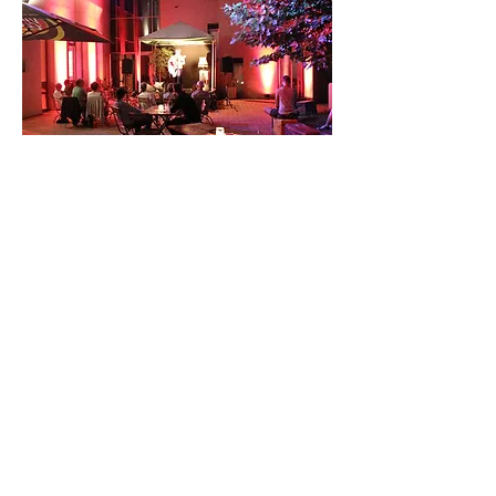
Die Sommerkneipe lädt dazu ein, den 
Sommer gemeinsam zu verbringen, neue 
Menschen kennenzulernen, Musik zu 
entdecken und das Steinhaus als offenen 
Treffpunkt zu erleben. Ob zum Konzert, 
zum Auflegen, zum Grillen oder einfach auf 
ein Getränk – vorbeikommen lohnt sich.
Im Rahmen unserer 
Sommerkneipenabende schaffen wir 
zahlreiche kulturelle Angebote, welche wir 
so kostengünstig wie möglich für euch zur 
Verfügung zu stellen möchten. Wer 