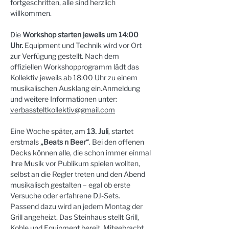
fortgeschritten, alle sind herzlich 
willkommen.
Die 
Workshop starten jeweils um 14:00 
Uhr.
 Equipment und Technik wird vor Ort 
zur Verfügung gestellt. Nach dem 
offiziellen Workshopprogramm lädt das 
Kollektiv jeweils ab 18:00 Uhr zu einem 
musikalischen Ausklang ein.Anmeldung 
und weitere Informationen unter: 
verbassteltkollektiv@gmail.com
Eine Woche später, am 
13. Juli
, startet 
erstmals 
„Beats n Beer“
. Bei den offenen 
Decks können alle, die schon immer einmal 
ihre Musik vor Publikum spielen wollten, 
selbst an die Regler treten und den Abend 
musikalisch gestalten – egal ob erste 
Versuche oder erfahrene DJ-Sets.
Passend dazu wird an jedem Montag der 
Grill angeheizt. Das Steinhaus stellt Grill, 
Kohle und Equipment bereit. Mitgebracht 