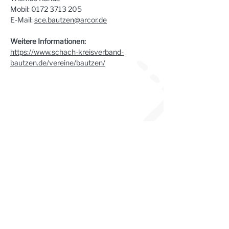
Mobil: 0172 3713 205
E-Mail: 
sce.bautzen@arcor.de
Weitere Informationen:
https://www.schach-kreisverband-
bautzen.de/vereine/bautzen/
Steinhaus e.V. | Steinstraße 37 | 02625
Bautzen
☎︎
+49 3591 531 99 66