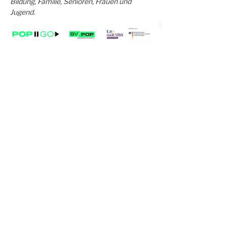
Bildung, Familie, Senioren, Frauen und 
Jugend. 
Steinhaus e.V. | Steinstraße 37 | 02625
Bautzen
☎︎
+49 3591 531 99 66
✉︎
steinhaus@steinhaus-bautzen.de