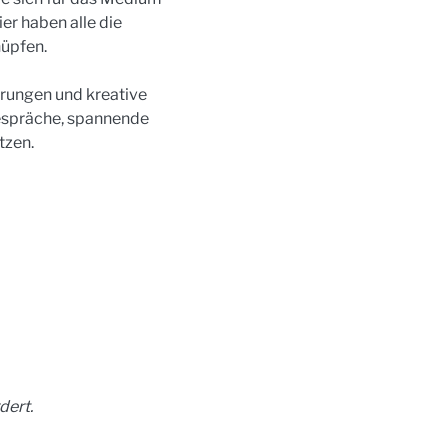
r haben alle die 
nüpfen.
rungen und kreative 
espräche, spannende 
tzen.
dert.