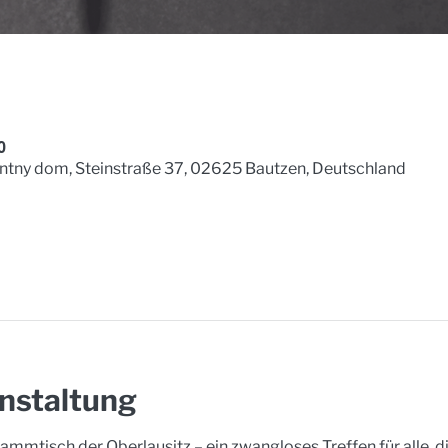
0
ntny dom, Steinstraße 37, 02625 Bautzen, Deutschland
nstaltung
mmtisch der Oberlausitz – ein zwangloses Treffen für alle, d