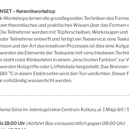
SET – Keramikworkshop 
k-Workshops lernen die grundlegenden Techniken des Formen
ben theoretisches und praktisches Wissen über das Formen v
ie Teilnehmer werden mit Töpferscheiben, Werkzeugen und 
eder Teilnehmer entwirft und fertigt ein Teeservice: eine Tee
ision und der Art des kreativen Prozesses ist dies eine Aufga
r werden die Elemente der Teekanne mit verschiedenen Techni
 steht roter Klinkerlehm in einem „kirschroten Farbton” zur 
rden Holzgriffe oder Löffelstiele hergestellt. Das Brennen
180 °C in einem Elektroofen wird den Ton verdichten. Dieser P
 vollständig wasserdicht werden.
enia Góra im Jeleniogórskie Centrum Kultury, ul. 1 Maja 60 / S
is 18:00 Uhr 
(Abfahrt Bus voraussichtlich gegen 08:00 Uhr)