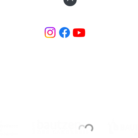
Steinhaus e.V. | Steinstraße 37 | 02625 Bautzen
☎︎ +49 3591 531 99 66
✉︎
steinhaus@steinhaus-bautzen.de
Impressum
|
Datenschutz
| Newsletter
 Bautzen wird gefördert durch das Bundesministerium für Bildung, Fami
Stadt und den Landkreis Bautzen sowie den Kulturraum Oberlausitz-Nie