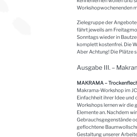
kennenlernen wollen und si
Workshopwochenenden mit 
Zielegruppe der Angebote s
fährt jeweils am Freitagm
Sonntags wieder in Bautzen
komplett kostenfrei. Die W
Aber Achtung! Die Plätze s
Ausgabe III. – Makr
MAKRAMA – Trockenflecht
Makrama-Workshop im JCK. 
Einfachheit ihrer Idee und
Workshops lernen wir die 
Elemente an. Nachdem wir 
Gebrauchsgegenstände oder
geflochtene Baumwollschnür
Gestaltung unserer Arbeite