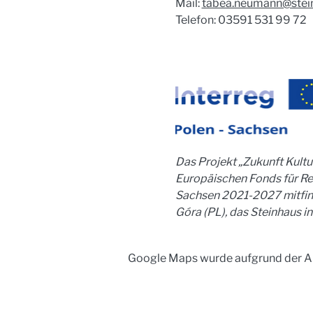
Mail
:
tabea.neumann@stei
Telefon: 03591 531 99 72
Das Projekt „Zukunft Kultur
Europäischen Fonds für R
Sachsen 2021-2027 mitfinan
Góra (PL), das Steinhaus i
Google Maps wurde aufgrund der Ana