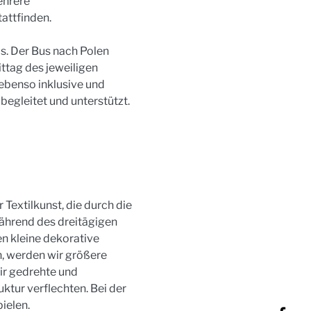
hrere 
attfinden.
s. Der Bus nach Polen 
tag des jeweiligen 
ebenso inklusive und 
egleitet und unterstützt. 
extilkunst, die durch die 
Während des dreitägigen 
 kleine dekorative 
, werden wir größere 
r gedrehte und 
tur verflechten. Bei der 
ielen.