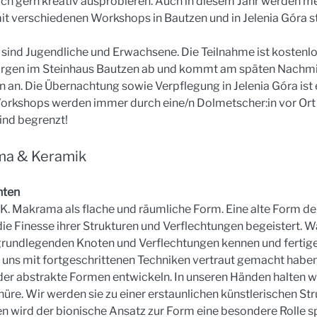
ch gern kreativ ausprobieren. Auch in diesem Jahr werden me
verschiedenen Workshops in Bautzen und in Jelenia Góra st
ind Jugendliche und Erwachsene. Die Teilnahme ist kostenlo
orgen im Steinhaus Bautzen ab und kommt am späten Nachmit
 an. Die Übernachtung sowie Verpflegung in Jelenia Góra ist 
orkshops werden immer durch eine/n Dolmetscher:in vor Ort b
ind begrenzt!
ama & Keramik
en  
Makrama als flache und räumliche Form. Eine alte Form der T
 die Finesse ihrer Strukturen und Verflechtungen begeistert. 
grundlegenden Knoten und Verflechtungen kennen und fertigen
uns mit fortgeschrittenen Techniken vertraut gemacht haben
 abstrakte Formen entwickeln. In unseren Händen halten wi
e. Wir werden sie zu einer erstaunlichen künstlerischen Struk
n wird der bionische Ansatz zur Form eine besondere Rolle sp