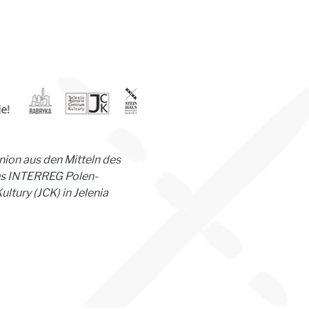
nion aus den Mitteln des 
ms INTERREG Polen-
tury (JCK) in Jelenia 