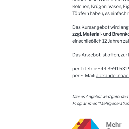
Kelchen, Krügen, Vasen, Fi
Töpfern haben, es einfach
Das Kursangebot wird ange
zzgl. Material- und Brennk
einschließlich 12 Jahren za
Das Angebot ist offen, zur
per Telefon: +49 3591 531
per E-Mail: 
alexander.noac
Dieses Angebot wird gefördert
Programmes "Mehrgenerationen