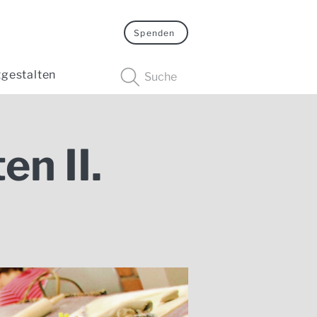
Spenden
tgestalten
Suche
n II.