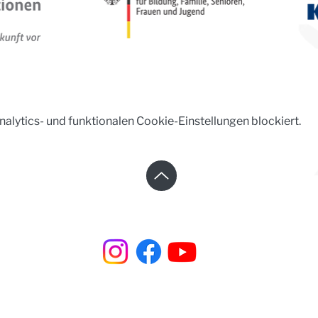
lytics- und funktionalen Cookie-Einstellungen blockiert.
Steinhaus e.V. | Steinstraße 37 | 02625 Bautzen
☎︎ +49 3591 531 99 66