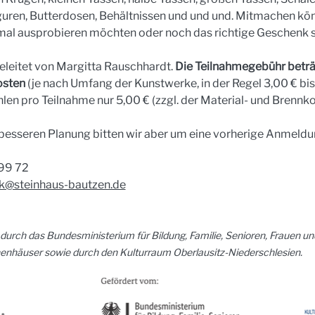
guren, Butterdosen, Behältnissen und und und. Mitmachen kön
 mal ausprobieren möchten oder noch das richtige Geschenk 
leitet von Margitta Rauschhardt. 
Die Teilnahmegebühr beträg
osten 
(je nach Umfang der Kunstwerke, in der Regel 3,00 € bis 
hlen pro Teilnahme nur 5,00 € (zzgl. der Material- und Brennk
 besseren Planung bitten wir aber um eine vorherige Anmeldu
 99 72
k@steinhaus-bautzen.de
 durch das Bundesministerium für Bildung, Familie, Senioren, Frauen 
häuser sowie durch den Kulturraum Oberlausitz-Niederschlesien.