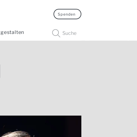
Spenden
tgestalten
Suche
d