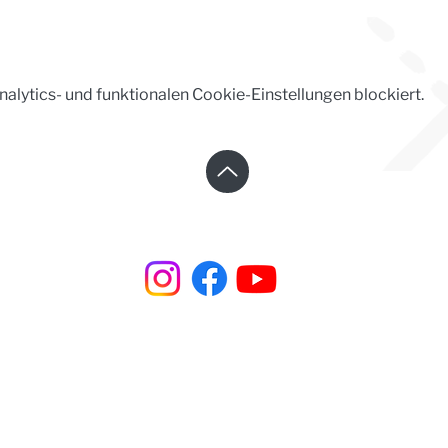
lytics- und funktionalen Cookie-Einstellungen blockiert.
Steinhaus e.V. | Steinstraße 37 | 02625 Bautzen
☎︎ +49 3591 531 99 66
✉︎
steinhaus@steinhaus-bautzen.de
Impressum
|
Datenschutz
| Newsletter