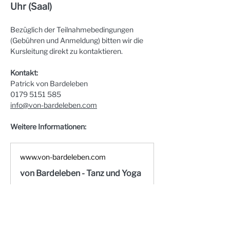
Uhr (Saal)
Bezüglich der Teilnahmebedingungen 
(Gebühren und Anmeldung) bitten wir die 
Kursleitung direkt zu kontaktieren.
Kontakt:
Patrick von Bardeleben
0179 5151 585
info@von-bardeleben.com
Weitere Informationen:
www.von-bardeleben.com
von Bardeleben - Tanz und Yoga
Willkommen, ich bin Patrick von
Bardeleben und ich biete Ihnen
verschiedene Tanz- und Yogakurse
an. Vereinbaren Sie gleich einen
Termin unter: 01795151585.