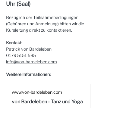
Uhr (Saal)
Bezüglich der Teilnahmebedingungen 
(Gebühren und Anmeldung) bitten wir die 
Kursleitung direkt zu kontaktieren.
Kontakt:
Patrick von Bardeleben
0179 5151 585
info@von-bardeleben.com
Weitere Informationen:
www.von-bardeleben.com
von Bardeleben - Tanz und Yoga
Willkommen, ich bin Patrick von
Bardeleben und ich biete Ihnen
verschiedene Tanz- und Yogakurse
an. Vereinbaren Sie gleich einen
Termin unter: 01795151585.