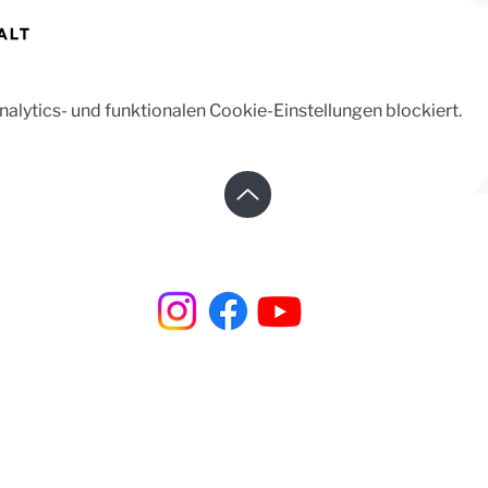
lytics- und funktionalen Cookie-Einstellungen blockiert.
Steinhaus e.V. | Steinstraße 37 | 02625 Bautzen
☎︎ +49 3591 531 99 66
✉︎
steinhaus@steinhaus-bautzen.de
Impressum
|
Datenschutz
| Newsletter