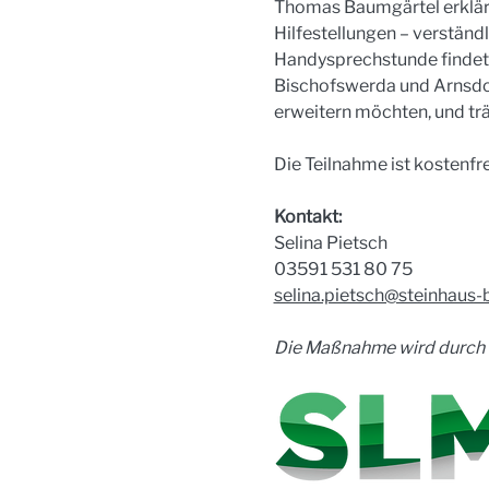
Thomas Baumgärtel erklärt
Hilfestellungen – verständl
Handysprechstunde findet i
Bischofswerda und Arnsdor
erweitern möchten, und tr
Die Teilnahme ist kostenfr
Kontakt:
Selina Pietsch
03591 531 80 75
selina.pietsch@steinhaus-
Die Maßnahme wird durch d