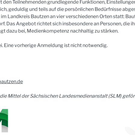
 den Teilnehmenden grundlegende Funktionen, Einstellungen
ich, geduldig und teils auf die persönlichen Bedürfnisse abge
m Landkreis Bautzen an vier verschiedenen Orten statt: Baut
f. Das Angebot richtet sich insbesondere an Personen, die i
ägt dazu bei, Medienkompetenz nachhaltig zu stärken.
ei. Eine vorherige Anmeldung ist nicht notwendig.
bautzen.de
ie Mittel der Sächsischen Landesmedienanstalt (SLM) geför