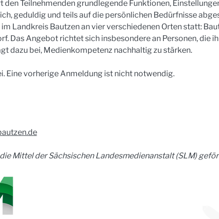
 den Teilnehmenden grundlegende Funktionen, Einstellungen
ich, geduldig und teils auf die persönlichen Bedürfnisse abge
m Landkreis Bautzen an vier verschiedenen Orten statt: Baut
f. Das Angebot richtet sich insbesondere an Personen, die i
ägt dazu bei, Medienkompetenz nachhaltig zu stärken.
ei. Eine vorherige Anmeldung ist nicht notwendig.
bautzen.de
ie Mittel der Sächsischen Landesmedienanstalt (SLM) geför