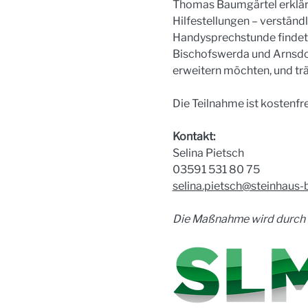
Thomas Baumgärtel erklärt
Hilfestellungen – verständl
Handysprechstunde findet i
Bischofswerda und Arnsdor
erweitern möchten, und tr
Die Teilnahme ist kostenfr
Kontakt:
Selina Pietsch
03591 531 80 75
selina.pietsch@steinhaus-
Die Maßnahme wird durch d