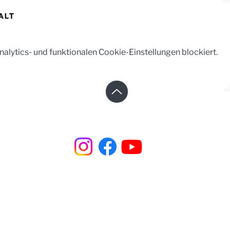
lytics- und funktionalen Cookie-Einstellungen blockiert.
Steinhaus e.V. | Steinstraße 37 | 02625 Bautzen
☎︎ +49 3591 531 99 66
✉︎
steinhaus@steinhaus-bautzen.de
Impressum
|
Datenschutz
| Newsletter