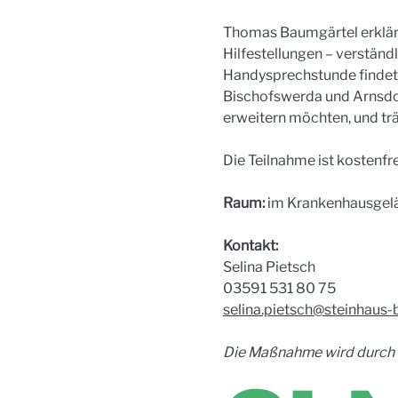
Thomas Baumgärtel erklärt
Hilfestellungen – verständl
Handysprechstunde findet i
Bischofswerda und Arnsdor
erweitern möchten, und tr
Die Teilnahme ist kostenfr
Raum:
 im Krankenhausgelä
Kontakt:
Selina Pietsch
03591 531 80 75
selina.pietsch@steinhaus-
Die Maßnahme wird durch d