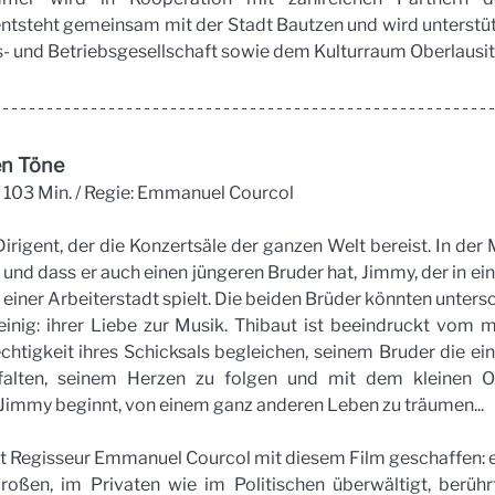
ntsteht gemeinsam mit der Stadt Bautzen und wird unterstüt
s- und Betriebsgesellschaft sowie dem Kulturraum Oberlausit
en Töne
 103 Min. / Regie: Emmanuel Courcol
irigent, der die Konzertsäle der ganzen Welt bereist. In der 
 und dass er auch einen jüngeren Bruder hat, Jimmy, der in ei
einer Arbeiterstadt spielt. Die beiden Brüder könnten unterschi
einig: ihrer Liebe zur Musik. Thibaut ist beeindruckt vom m
echtigkeit ihres Schicksals begleichen, seinem Bruder die ein
tfalten, seinem Herzen zu folgen und mit dem kleinen Or
immy beginnt, von einem ganz anderen Leben zu träumen...
at Regisseur Emmanuel Courcol mit diesem Film geschaffen: e
oßen, im Privaten wie im Politischen überwältigt, berührt