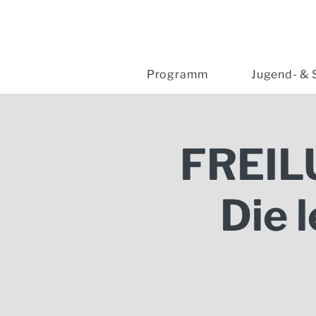
Programm
Jugend- & 
FREIL
Die 