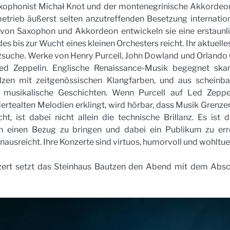
axophonist Michał Knot und der montenegrinische Akkordeon
betrieb äußerst selten anzutreffenden Besetzung internati
 Saxophon und Akkordeon entwickeln sie eine erstaunliche
des bis zur Wucht eines kleinen Orchesters reicht. Ihr aktuell
zsuche. Werke von Henry Purcell, John Dowland und Orlando G
ed Zeppelin. Englische Renaissance-Musik begegnet skan
zen mit zeitgenössischen Klangfarben, und aus scheinbar
 musikalische Geschichten. Wenn Purcell auf Led Zeppeli
rtealten Melodien erklingt, wird hörbar, dass Musik Grenzen
, ist dabei nicht allein die technische Brillanz. Es ist di
in einen Bezug zu bringen und dabei ein Publikum zu erre
nausreicht. Ihre Konzerte sind virtuos, humorvoll und wohltu
ert setzt das Steinhaus Bautzen den Abend mit dem Abschl