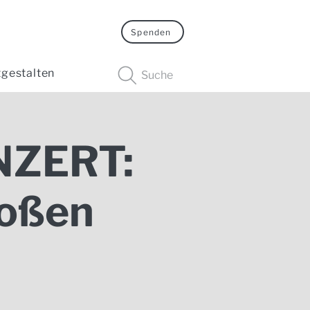
Spenden
tgestalten
Suche
NZERT:
roßen