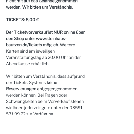
nicht mit auf das Gelände genommen 
werden. Wir bitten um Verständnis.
TICKETS: 8,00 €
Der Ticketvorverkauf ist NUR online über 
den Shop unter 
www.steinhaus-
bautzen.de/tickets
 möglich.
 Weitere 
Karten sind am jeweiligen 
Veranstaltungstag ab 20:00 Uhr an der 
Abendkasse erhältlich.
Wir bitten um Verständnis, dass aufgrund 
der Tickets-Systems 
keine 
Reservierungen
 entgegengenommen 
werden können. Bei Fragen oder 
Schwierigkeiten beim Vorverkauf stehen 
wir Ihnen jederzeit gern unter der 03591 
531 99 72 zur Verfügung.
VERHALTEN BEI SCHLECHTWETTER
Bei kühlen Nächten empfiehlt es sich, eine 