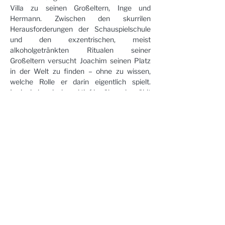
Villa zu seinen Großeltern, Inge und 
Hermann. Zwischen den skurrilen 
Herausforderungen der Schauspielschule 
und den exzentrischen, meist 
alkoholgetränkten Ritualen seiner 
Großeltern versucht Joachim seinen Platz 
in der Welt zu finden – ohne zu wissen, 
welche Rolle er darin eigentlich spielt. 
Irrsinnig komisch und tief berührend erzählt 
Regisseur und Autor Simon Verhoeven 
davon, wie schwierig es ist, sich seinen 
großen Gefühlen zu stellen.