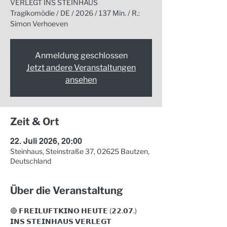
VERLEGT INS STEINHAUS
Tragikomödie / DE / 2026 / 137 Min. / R.:
Simon Verhoeven
Anmeldung geschlossen
Jetzt andere Veranstaltungen
ansehen
Zeit & Ort
22. Juli 2026, 20:00
Steinhaus, Steinstraße 37, 02625 Bautzen,
Deutschland
Über die Veranstaltung
🔴 𝗙𝗥𝗘𝗜𝗟𝗨𝗙𝗧𝗞𝗜𝗡𝗢 𝗛𝗘𝗨𝗧𝗘 (𝟮𝟮.𝟬𝟳.) 
𝗜𝗡𝗦 𝗦𝗧𝗘𝗜𝗡𝗛𝗔𝗨𝗦 𝗩𝗘𝗥𝗟𝗘𝗚𝗧