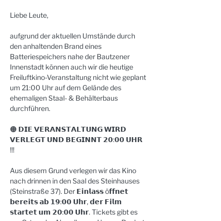
Liebe Leute,
aufgrund der aktuellen Umstände durch 
den anhaltenden Brand eines 
Batteriespeichers nahe der Bautzener 
Innenstadt können auch wir die heutige 
Freiluftkino-Veranstaltung nicht wie geplant 
um 21:00 Uhr auf dem Gelände des 
ehemaligen Staal- & Behälterbaus 
durchführen.
🟠 𝗗𝗜𝗘 𝗩𝗘𝗥𝗔𝗡𝗦𝗧𝗔𝗟𝗧𝗨𝗡𝗚 𝗪𝗜𝗥𝗗 
𝗩𝗘𝗥𝗟𝗘𝗚𝗧 𝗨𝗡𝗗 𝗕𝗘𝗚𝗜𝗡𝗡𝗧 𝟮𝟬:𝟬𝟬 𝗨𝗛𝗥 
!!!
Aus diesem Grund verlegen wir das Kino 
nach drinnen in den Saal des Steinhauses 
(Steinstraße 37). Der 𝗘𝗶𝗻𝗹𝗮𝘀𝘀 ö𝗳𝗳𝗻𝗲𝘁 
𝗯𝗲𝗿𝗲𝗶𝘁𝘀 𝗮𝗯 𝟭𝟵:𝟬𝟬 𝗨𝗵𝗿, 𝗱𝗲𝗿 𝗙𝗶𝗹𝗺 
𝘀𝘁𝗮𝗿𝘁𝗲𝘁 𝘂𝗺 𝟮𝟬:𝟬𝟬 𝗨𝗵𝗿. Tickets gibt es 