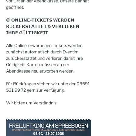
vor Ort an der Abendkasse. Unsere Bar hat 
geöffnet.
🟡 𝗢𝗡𝗟𝗜𝗡𝗘-𝗧𝗜𝗖𝗞𝗘𝗧𝗦 𝗪𝗘𝗥𝗗𝗘𝗡 
𝗥Ü𝗖𝗞𝗘𝗥𝗦𝗧𝗔𝗧𝗧𝗘𝗧 & 𝗩𝗘𝗥𝗟𝗜𝗘𝗥𝗘𝗡 
𝗜𝗛𝗥𝗘 𝗚Ü𝗟𝗧𝗜𝗚𝗞𝗘𝗜𝗧
Alle Online-erworbenen Tickets werden 
zunächst automatisch durch Eventim 
zurückerstattet und verlieren damit ihre 
Gültigkeit. Karten müssen an der 
Abendkasse neu erworben werden. 
Für Rückfragen stehen wir unter der 03591 
531 99 72 gern zur Verfügung.
Wir bitten um Verständnis.