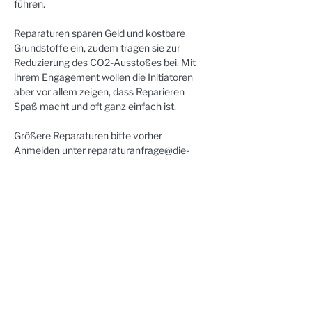
führen.
Reparaturen sparen Geld und kostbare 
Grundstoffe ein, zudem tragen sie zur 
Reduzierung des CO2-Ausstoßes bei. Mit 
ihrem Engagement wollen die Initiatoren 
aber vor allem zeigen, dass Reparieren 
Spaß macht und oft ganz einfach ist.
Größere Reparaturen bitte vorher 
Anmelden unter 
reparaturanfrage@die-
ganzmacher.de
Teilnahmegebühren:
 keine, lediglich neue 
Ersatzteile müssen bezahlt werden
Kontakt:
Lutz Schröder (Initiator)
kontakt@die-ganzmacher.de
Weitere Informationen:
https://www.die-ganzmacher.de/