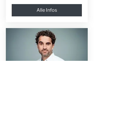
Alle Infos
Wnuk denkt laut und liest was
vor
Fr., 29. Jän.
Alle Infos