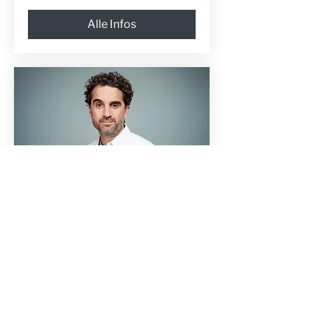
Alle Infos
Wnuk denkt laut und liest was
vor
Fr., 29. Jän.
Alle Infos